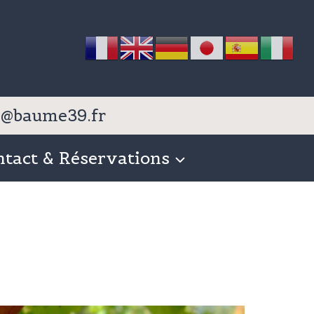
nfo@baume39.fr
ntact & Réservations