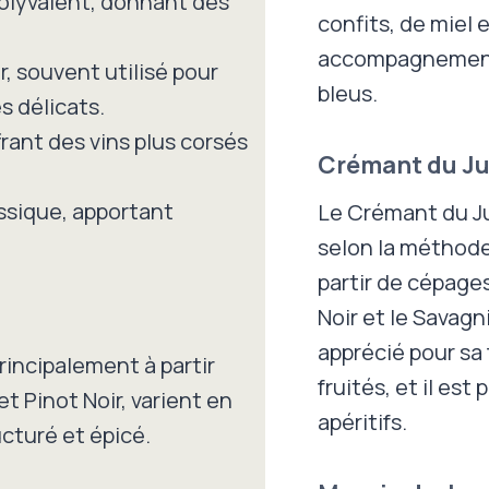
olyvalent, donnant des
confits, de miel 
accompagnement
, souvent utilisé pour
bleus.
es délicats.
rant des vins plus corsés
Crémant du Ju
ssique, apportant
Le Crémant du Ju
selon la méthode 
partir de cépage
Noir et le Savagn
apprécié pour sa 
rincipalement à partir
fruités, et il est
 Pinot Noir, varient en
apéritifs.
ucturé et épicé.