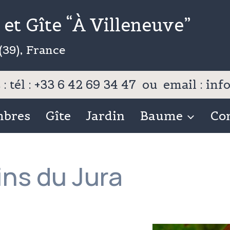
et Gîte “À Villeneuve”
(39), France
: tél : +33 6 42 69 34 47 ou email : i
mbres
Gîte
Jardin
Baume
Co
ins du Jura