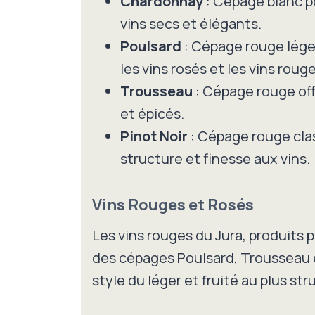
Chardonnay
: Cépage blanc p
vins secs et élégants.
Poulsard
: Cépage rouge léger
les vins rosés et les vins roug
Trousseau
: Cépage rouge off
et épicés.
Pinot Noir
: Cépage rouge cla
structure et finesse aux vins.
Vins Rouges et Rosés
Les vins rouges du Jura, produits p
des cépages Poulsard, Trousseau et
style du léger et fruité au plus str