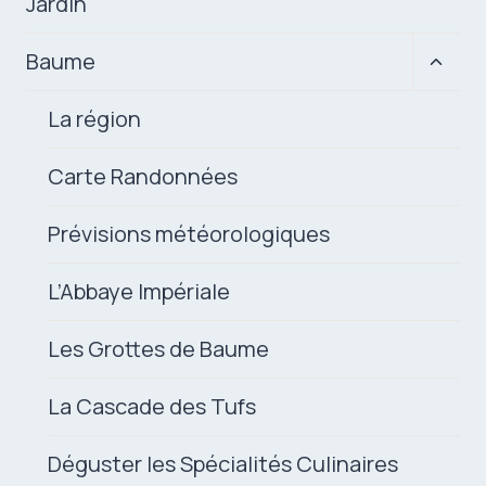
Jardin
Ouvrir
Baume
le
menu
La région
enfan
Carte Randonnées
Prévisions météorologiques
L’Abbaye Impériale
Les Grottes de Baume
La Cascade des Tufs
Déguster les Spécialités Culinaires