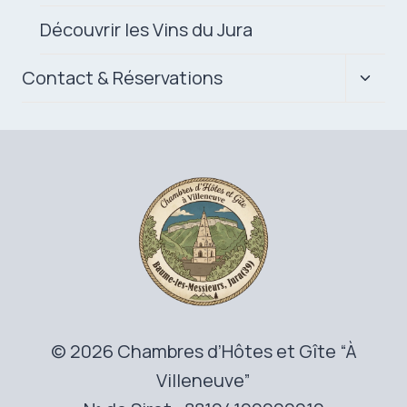
Découvrir les Vins du Jura
Ouvrir
Contact & Réservations
le
menu
enfan
© 2026 Chambres d’Hôtes et Gîte “À
Villeneuve”