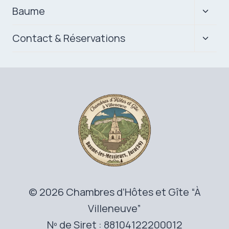
Ouvrir
Baume
le
menu
Ouvrir
Contact & Réservations
enfan
le
menu
enfan
© 2026 Chambres d’Hôtes et Gîte “À
Villeneuve”
Nº de Siret : 88104122200012