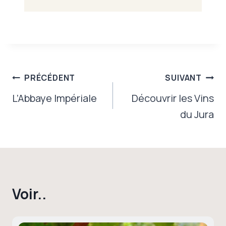
Navigation
PRÉCÉDENT
SUIVANT
de
L’Abbaye Impériale
Découvrir les Vins
du Jura
l’article
Voir..