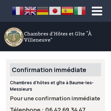
Aller
au
contenu
Chambres d’Hôtes et Gîte “À
Villeneuve”
Confirmation immédiate
Chambres d’hôtes et gîte à Baume-les-
Messieurs
Pour une confirmation immédiate
Télephone :
06 42 69 34 47