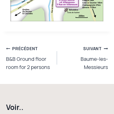
Navigation
PRÉCÉDENT
SUIVANT
de
B&B Ground floor
Baume-les-
room for 2 persons
Messieurs
l’article
Voir..