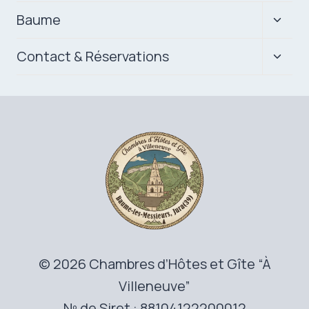
Ouvrir
Baume
le
menu
Ouvrir
Contact & Réservations
enfan
le
menu
enfan
© 2026 Chambres d’Hôtes et Gîte “À
Villeneuve”
Nº de Siret : 88104122200012