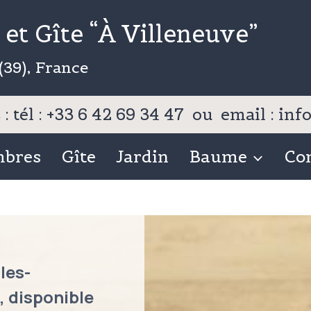
et Gîte “À Villeneuve”
(39), France
: tél : +33 6 42 69 34 47 ou email : i
mbres
Gîte
Jardin
Baume
Co
les-
, disponible