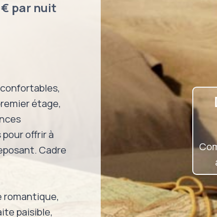
0€ par nuit
confortables,
remier étage,
ances
our offrir à
Co
eposant. Cadre
e romantique,
ite paisible,