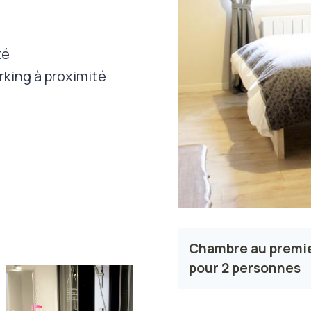
té
arking à proximité
Chambre au premier
pour 2 personnes