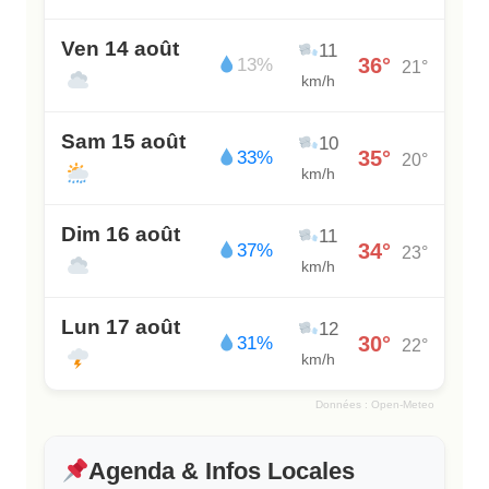
Ven 14 août
11
36°
13%
21°
km/h
Sam 15 août
10
35°
33%
20°
km/h
Dim 16 août
11
34°
37%
23°
km/h
Lun 17 août
12
30°
31%
22°
km/h
Données : Open-Meteo
Agenda & Infos Locales