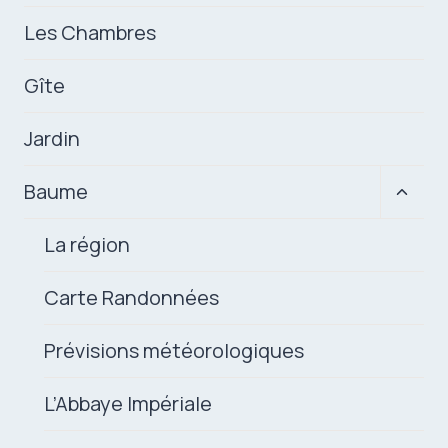
Les Chambres
Gîte
Jardin
Ouvrir
Baume
le
menu
La région
enfan
Carte Randonnées
Prévisions météorologiques
L’Abbaye Impériale